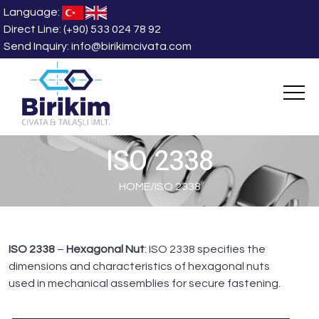
Language:
Direct Line:
(+90) 533 024 78 92
Send Inquiry:
info@birikimcivata.com
ISO 2338
HOME
/
ISO 2338
ISO 2338
–
Hexagonal Nut
: ISO 2338 specifies the
dimensions and characteristics of hexagonal nuts
used in mechanical assemblies for secure fastening.