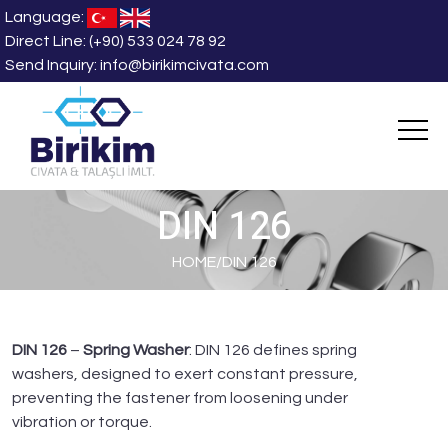
Language:
Direct Line:
(+90) 533 024 78 92
Send Inquiry:
info@birikimcivata.com
DIN 126
HOME
/
DIN 126
DIN 126
–
Spring Washer
: DIN 126 defines spring
washers, designed to exert constant pressure,
preventing the fastener from loosening under
vibration or torque.