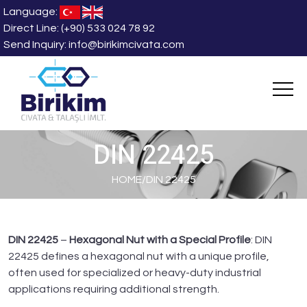
Language:
Direct Line:
(+90) 533 024 78 92
Send Inquiry:
info@birikimcivata.com
DIN 22425
HOME
/
DIN 22425
DIN 22425
–
Hexagonal Nut with a Special Profile
: DIN
22425 defines a hexagonal nut with a unique profile,
often used for specialized or heavy-duty industrial
applications requiring additional strength.