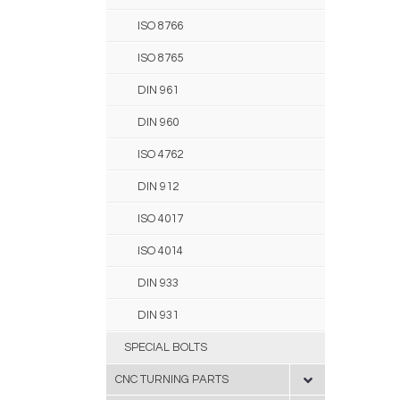
ISO 8766
ISO 8765
DIN 961
DIN 960
ISO 4762
DIN 912
ISO 4017
ISO 4014
DIN 933
DIN 931
SPECIAL BOLTS
CNC TURNING PARTS