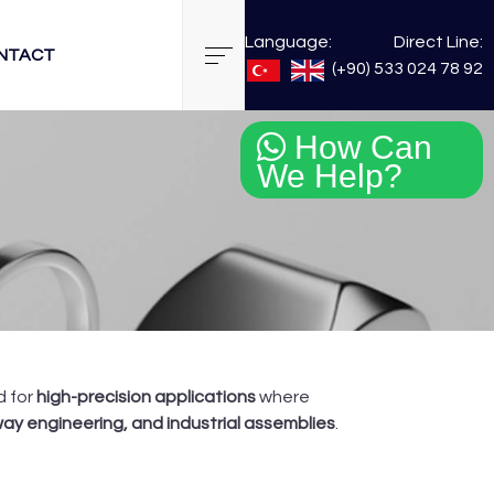
Language:
Direct Line:
NTACT
(+90) 533 024 78 92
How Can
We Help?
d for
high-precision applications
where
way engineering, and industrial assemblies
.