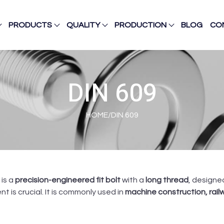
PRODUCTS
QUALITY
PRODUCTION
BLOG
CO
DIN 609
HOME
/
DIN 609
 is a
precision-engineered fit bolt
with a
long thread
, designe
nt is crucial. It is commonly used in
machine construction, rail