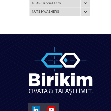
STUDS & ANCHORS
NUTS & WASHERS