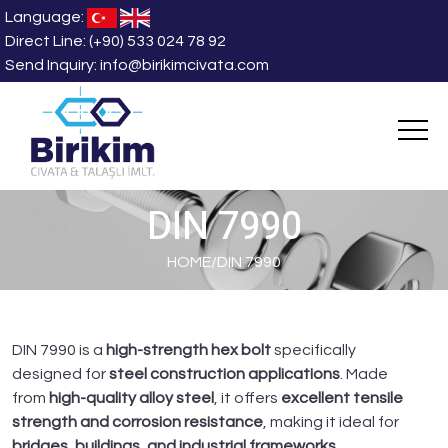
Language:
Direct Line:
(+90) 533 024 78 92
Send Inquiry:
info@birikimcivata.com
DIN 7990
HOME
/
DIN 7990
DIN 7990 is a
high-strength hex bolt
specifically
designed for
steel construction applications
. Made
from
high-quality alloy steel
, it offers
excellent tensile
strength and corrosion resistance
, making it ideal for
bridges, buildings, and industrial frameworks
.