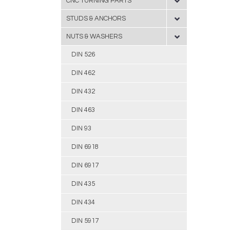
CNC TURNING PARTS
STUDS & ANCHORS
NUTS & WASHERS
DIN 526
DIN 462
DIN 432
DIN 463
DIN 93
DIN 6918
DIN 6917
DIN 435
DIN 434
DIN 5917