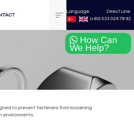
Language:
Direct Line:
NTACT
(+90) 533 024 78 92
How Can
We Help?
signed to prevent fasteners from loosening
on environments.