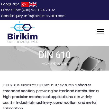
Language:
Direct Line:
(+90) 533 024 78 92
Send Inquiry:
info@birikimcivata.com
DIN 610
HOME
/
DIN 610
DIN 610 is similar to DIN 609 but features a
shorter
threaded section
, providing
better load distribution
in
high-precision mechanical applications
. It is widely
used in
industrial machinery, construction, and metal
fabrication
.