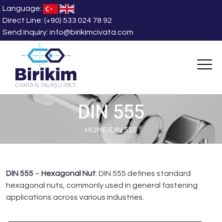
Language:
Direct Line:
(+90) 533 024 78 92
Send Inquiry:
info@birikimcivata.com
DIN 555
HOME
/
DIN 555
DIN 555
–
Hexagonal Nut
: DIN 555 defines standard
hexagonal nuts, commonly used in general fastening
applications across various industries.