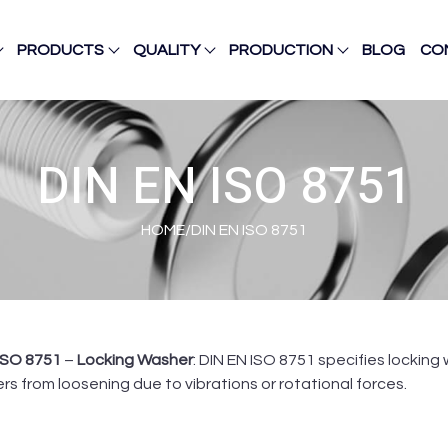
PRODUCTS
QUALITY
PRODUCTION
BLOG
CO
DIN EN ISO 8751
HOME
/
DIN EN ISO 8751
ISO 8751
–
Locking Washer
: DIN EN ISO 8751 specifies lockin
rs from loosening due to vibrations or rotational forces.