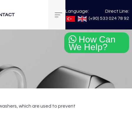
Language:
Direct Line:
NTACT
(+90) 533 024 78 92
How Can
We Help?
g washers, which are used to prevent