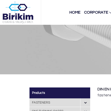
HOME
CORPORATE
DIN EN 
Products
fastene
FASTENERS