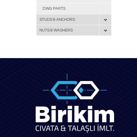
DWG PARTS
STUDS & ANCHORS
NUTS & WASHERS