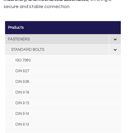
secure and stable connection.
Products
FASTENERS
STANDARD BOLTS
ISO 7380
DIN 927
DIN 926
DIN 916
DIN 915
DIN 914
DIN 913