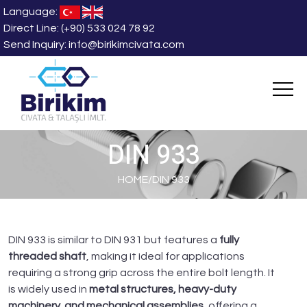
Language:
Direct Line:
(+90) 533 024 78 92
Send Inquiry:
info@birikimcivata.com
DIN 933
HOME
/
DIN 933
DIN 933 is similar to DIN 931 but features a
fully
threaded shaft
, making it ideal for applications
requiring a strong grip across the entire bolt length. It
is widely used in
metal structures, heavy-duty
machinery, and mechanical assemblies
, offering a