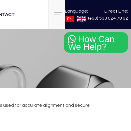
Language:
Direct Line:
NTACT
(+90) 533 024 78 92
How Can
We Help?
ins used for accurate alignment and secure