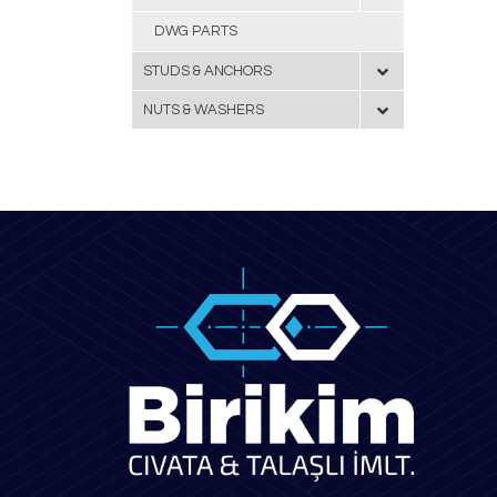
DWG PARTS
STUDS & ANCHORS
NUTS & WASHERS