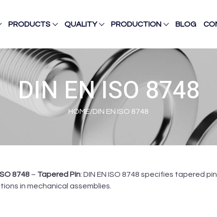
PRODUCTS
QUALITY
PRODUCTION
BLOG
CO
DIN EN ISO 8748
HOME
/
DIN EN ISO 8748
ISO 8748
–
Tapered Pin
: DIN EN ISO 8748 specifies tapered p
ions in mechanical assemblies.