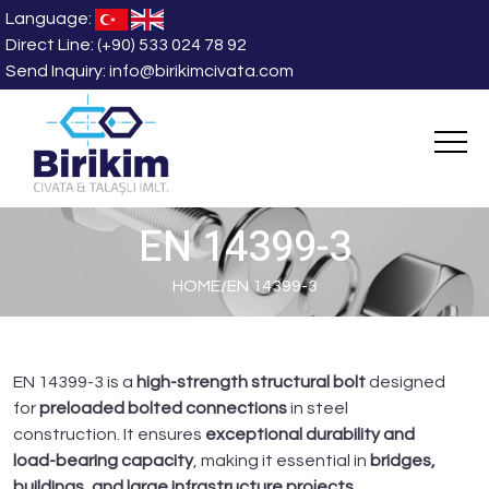
Language:
Direct Line:
(+90) 533 024 78 92
Send Inquiry:
info@birikimcivata.com
EN 14399-3
HOME
/
EN 14399-3
EN 14399-3 is a
high-strength structural bolt
designed
for
preloaded bolted connections
in steel
construction. It ensures
exceptional durability and
load-bearing capacity
, making it essential in
bridges,
buildings, and large infrastructure projects
.